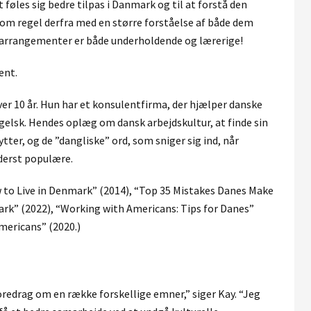
føles sig bedre tilpas i Danmark og til at forstå den
om regel derfra med en større forståelse af både dem
s arrangementer er både underholdende og lærerige!
ent.
ver 10 år. Hun har et konsulentfirma, der hjælper danske
lsk. Hendes oplæg om dansk arbejdskultur, at finde sin
tter, og de ”dangliske” ord, som sniger sig ind, når
yderst populære.
w to Live in Denmark” (2014), “Top 35 Mistakes Danes Make
ark” (2022), “Working with Americans: Tips for Danes”
mericans” (2020.)
foredrag om en række forskellige emner,” siger Kay. “Jeg