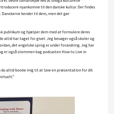
å et bedre samarbejde ved at undgå kulturelle
ntroducere nyankomne til den danske kultur. Der findes
r. Danskerne kender til dem, men det gør
nsk publikum og hjælper dem med at formulere deres
e altid har taget for givet. Jeg besøger også skoler og
rdan, det engelske sprog er under forandring. Jeg har
 og er også stemmen bag podcasten How to Live in
 du altid booke mig til at lave en præsentation for dit
irtuelt.”