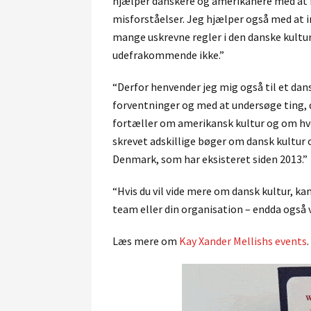
hjælper danskere og amerikanere med at f
misforståelser. Jeg hjælper også med at i
mange uskrevne regler i den danske kultu
udefrakommende ikke.”
“Derfor henvender jeg mig også til et da
forventninger og med at undersøge ting, d
fortæller om amerikansk kultur og om hvo
skrevet adskillige bøger om dansk kultur
Denmark, som har eksisteret siden 2013.”
“Hvis du vil vide mere om dansk kultur, kan
team eller din organisation – endda også v
Læs mere om
Kay Xander Mellishs events
.