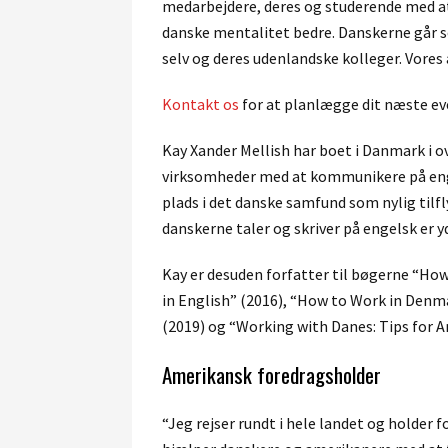
medarbejdere, deres og studerende med at 
danske mentalitet bedre. Danskerne går s
selv og deres udenlandske kolleger. Vore
Kontakt os
for at planlægge dit næste ev
Kay Xander Mellish har boet i Danmark i o
virksomheder med at kommunikere på enge
plads i det danske samfund som nylig tilfly
danskerne taler og skriver på engelsk er 
Kay er desuden forfatter til bøgerne “Ho
in English” (2016), “How to Work in Denm
(2019) og “Working with Danes: Tips for A
Amerikansk foredragsholder
“Jeg rejser rundt i hele landet og holder 